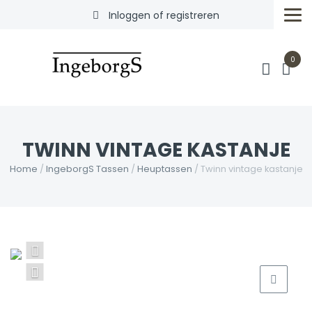
Inloggen of registreren
0
TWINN VINTAGE KASTANJE
Home
/
IngeborgS Tassen
/
Heuptassen
/ Twinn vintage kastanje
Vorige
volgende