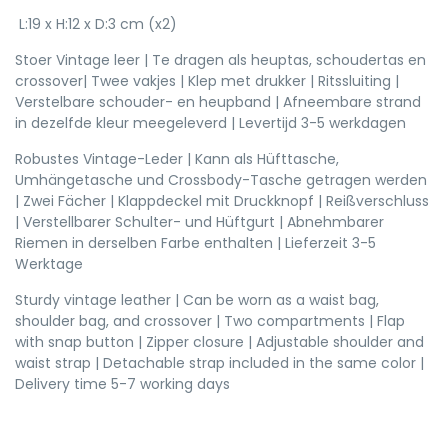
L:19 x H:12 x D:3 cm (x2)
Stoer Vintage leer | Te dragen als heuptas, schoudertas en
crossover| Twee vakjes | Klep met drukker | Ritssluiting |
Verstelbare schouder- en heupband | Afneembare strand
in dezelfde kleur meegeleverd | Levertijd 3-5 werkdagen
Robustes Vintage-Leder | Kann als Hüfttasche,
Umhängetasche und Crossbody-Tasche getragen werden
| Zwei Fächer | Klappdeckel mit Druckknopf | Reißverschluss
| Verstellbarer Schulter- und Hüftgurt | Abnehmbarer
Riemen in derselben Farbe enthalten | Lieferzeit 3-5
Werktage
Sturdy vintage leather | Can be worn as a waist bag,
shoulder bag, and crossover | Two compartments | Flap
with snap button | Zipper closure | Adjustable shoulder and
waist strap | Detachable strap included in the same color |
Delivery time 5-7 working days